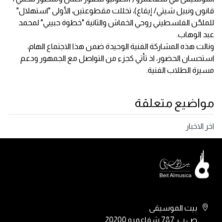
قانون ونبيل شيتي/ إيقاع)، تخللت مقطوعتين، الأولى "استهلال"
للملحّن الفلسطيني روحي الخماش والثانية "خطوة حبيبي" لمحمد
عبد الوهاب.
ونالت هذه المشاركة الفنية الوحيدة ضمن هذا الاجتماع الهام،
استحسان الحضور، اذ تأتي كجزء من التواصل مع الجمهور ودعم
مسيرة الطلاب الفنية.
مواضيع متعلقة
اخر الاخبار
بيت الموسيقى
ص.ب. 787 شفاعمرو 20200