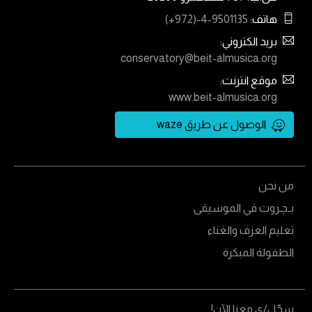
هاتف:
(+972)-4-9501135
بريد الكتروني:
conservatory@beit-almusica.org
موقع انترنت:
www.beit-almusica.org
الوصول عن طريق waze
من نحن
بـﭼـروت في الموسيقى
تعليم العزف والغناء
الطفولة المبكرة
سجّل/ي معنا الآن!