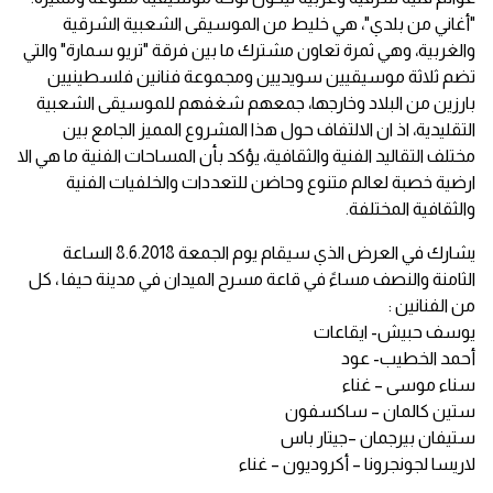
"أغاني من بلدي"، هي خليط من الموسيقى الشعبية الشرقية
والغربية، وهي ثمرة تعاون مشترك ما بين فرقة "تريو سمارة" والتي
تضم ثلاثة موسيقيين سويديين ومجموعة فنانين فلسطينيين
بارزين من البلاد وخارجها، جمعهم شغفهم للموسيقى الشعبية
التقليدية، اذ ان الالتفاف حول هذا المشروع المميز الجامع بين
مختلف التقاليد الفنية والثقافية، يؤكد بأن المساحات الفنية ما هي الا
ارضية خصبة لعالم متنوع وحاضن للتعددات والخلفيات الفنية
والثقافية المختلفة.
يشارك في العرض الذي سيقام يوم الجمعة 8.6.2018 الساعة
الثامنة والنصف مساءً في قاعة مسرح الميدان في مدينة حيفا ، كل
من الفنانين :
يوسف حبيش- ايقاعات
أحمد الخطيب- عود
سناء موسى – غناء
ستين كالمان – ساكسفون
ستيفان بيرجمان –جيتار باس
لاريسا لجونجرونا – أكروديون – غناء