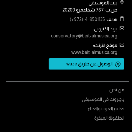
بيت الموسيقى
ص.ب. 787 شفاعمرو 20200
هاتف:
(+972)-4-9501135
بريد الكتروني:
conservatory@beit-almusica.org
موقع انترنت:
www.beit-almusica.org
الوصول عن طريق waze
من نحن
بـﭼـروت في الموسيقى
تعليم العزف والغناء
الطفولة المبكرة