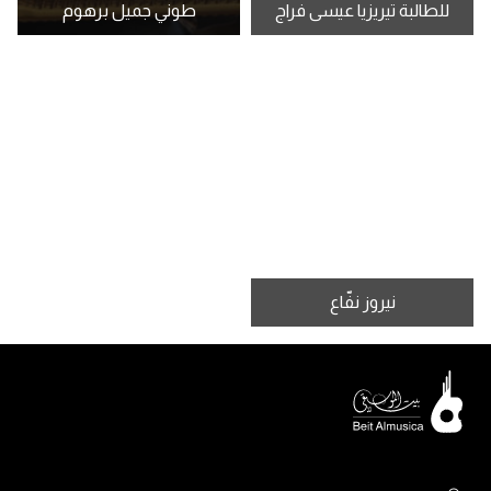
للطالبة تيريزيا عيسى فراج
طوني جميل برهوم
نيروز نفّاع