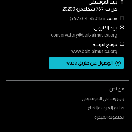
بيت الموسيقى
ص.ب. 787 شفاعمرو 20200
هاتف:
(+972)-4-9501135
بريد الكتروني:
conservatory@beit-almusica.org
موقع انترنت:
www.beit-almusica.org
الوصول عن طريق waze
من نحن
بـﭼـروت في الموسيقى
تعليم العزف والغناء
الطفولة المبكرة