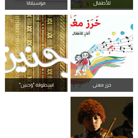
للأطفال
موسيقانا
خرز مغنى
اسطوانة "وَحنين"