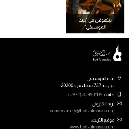
بيتهوفن في "بيت
الموسيقى"
بيت الموسيقى
ص.ب. 787 شفاعمرو 20200
هاتف:
(+972)-4-9501135
بريد الكتروني:
conservatory@beit-almusica.org
موقع انترنت:
www.beit-almusica.org