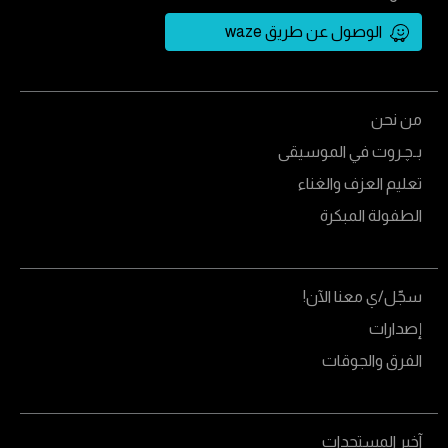
الوصول عن طريق waze
من نحن
بـﭼـروت في الموسيقى
تعليم العزف والغناء
الطفولة المبكرة
سجّل/ي معنا الآن!
إصدارات
الفرق والجوقات
آخبر المستجدات